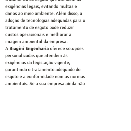
exigências legais, evitando multas e 
danos ao meio ambiente. Além disso, a 
adoção de tecnologias adequadas para o 
tratamento de esgoto pode reduzir 
custos operacionais e melhorar a 
imagem ambiental da empresa.
A 
Biagini Engenharia
 oferece soluções 
personalizadas que atendem às 
exigências da legislação vigente, 
garantindo o tratamento adequado do 
esgoto e a conformidade com as normas 
ambientais. Se a sua empresa ainda não 
está em conformidade ou precisa revisar 
seus sistemas, entre em contato 
conosco. Vamos ajudar a sua empresa a 
se adaptar às exigências legais de 
maneira eficiente e sustentável!
Realize um orçamento