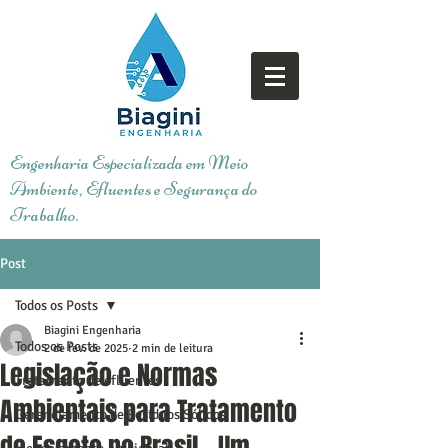
Engenharia Especializada em Meio
Ambiente, Efluentes e Segurança do
Trabalho.
Post
Todos os Posts
Biagini Engenharia
Todos os Posts
2 de fev. de 2025
2 min de leitura
Legislação e Normas
Tratamento de efluentes
Ambientais para Tratamento
Gerenciamento de Resíduos Sólidos
de Esgoto no Brasil – Um