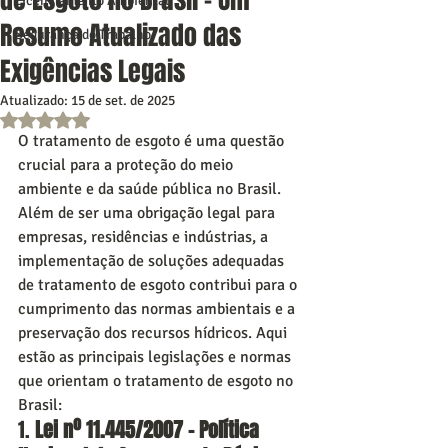
Licenciamento Ambiental
Resumo Atualizado das
Segurança do Trabalho
Exigências Legais
Atualizado:
15 de set. de 2025
Avaliado com NaN de 5 estrelas.
O tratamento de esgoto é uma questão 
crucial para a proteção do meio 
ambiente e da saúde pública no Brasil. 
Além de ser uma obrigação legal para 
empresas, residências e indústrias, a 
implementação de soluções adequadas 
de tratamento de esgoto contribui para o 
cumprimento das normas ambientais e a 
preservação dos recursos hídricos. Aqui 
estão as principais legislações e normas 
que orientam o tratamento de esgoto no 
Brasil:
1. 
Lei nº 11.445/2007 – Política 